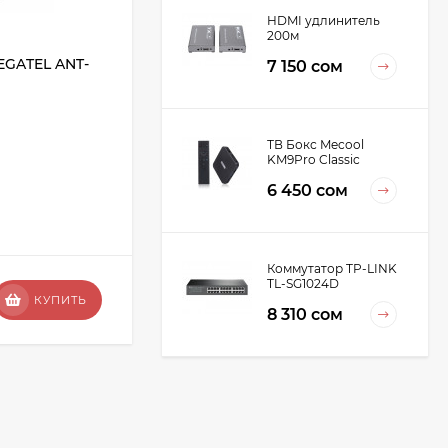
HDMI удлинитель
200м
EGATEL ANT-
Кабельная сборка N(male) -
7 150 сом
N(female) LMR400 15м
Длина:
15 м
Марка кабеля:
LMR400
ТВ Бокс Mecool
KM9Pro Classic
В НАЛИЧИИ
6 450 сом
+
29.5
бонус(ов)
Коммутатор TP-LINK
TL-SG1024D
2 950 сом
КУПИТЬ
КУПИТЬ
8 310 сом
Wi-Fi роутер Keenetic
Speedster
7 890 сом