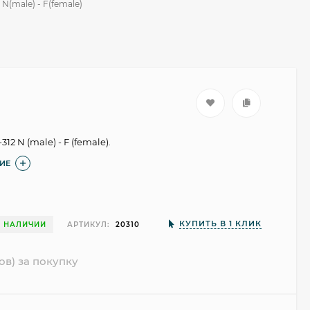
N(male) - F(female)
2 N (male) - F (female).
ИЕ
КУПИТЬ В 1 КЛИК
В НАЛИЧИИ
АРТИКУЛ:
20310
ов) за покупку