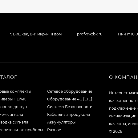
г. Бишкек, 8-й мкр-н, 11 дом
profkg@bk.ru
Пн-Пт 10:
АТАЛОГ
О КОМПА
товые комплекты
Сетевое оборудование
Интернет-мага
сиверы HD/4K
Оборудование 4G [LTE]
качественного
ловный доступ
Системы Безопасности
подключение 
ием сигнала
Кабельная продукция
сигнализации,
водка сигнала
Аккумуляторы
качества, инд
мерительные приборы
Разное
© 2026