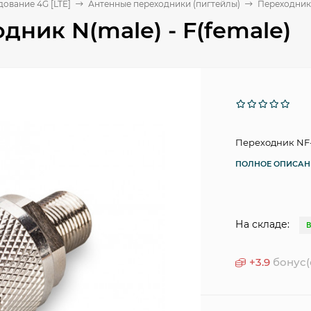
ование 4G [LTE]
Антенные переходники (пигтейлы)
Переходник 
дник N(male) - F(female)
Переходник NF-31
ПОЛНОЕ ОПИСАН
На складе:
+
3.9
бонус(