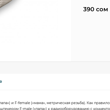
390 сом
0
па») и F-female («мама», метрическая резьба). Как правило,
 штекером F-male («папа») к радиооборудованию с коннекто