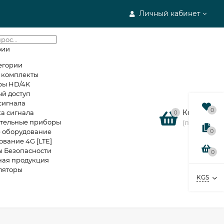
Личный кабинет
рии
егории
е комплекты
ры HD/4K
й доступ
сигнала
0
Корзина
а сигнала
0
тельные приборы
(пусто)
е оборудование
0
вание 4G [LTE]
ы Безопасности
0
ная продукция
ляторы
KGS