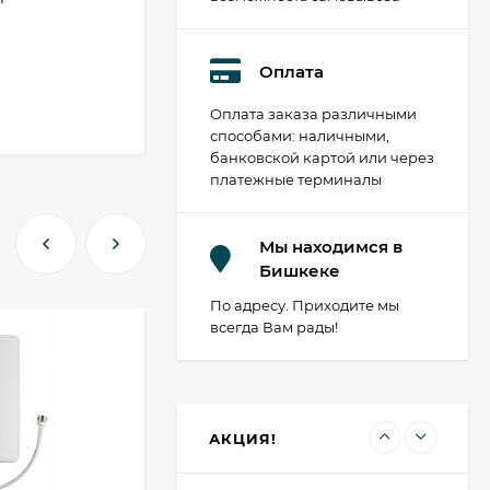
Оплата
Коммутатор TP-LINK
Оплата заказа различными
TL-SG1024D
способами: наличными,
8 310 сом
банковской картой или через
платежные терминалы
Wi-Fi роутер Keenetic
Мы находимся в
Speedster
Бишкеке
7 890 сом
По адресу. Приходите мы
всегда Вам рады!
15М
Wi-Fi роутер Keenetic
Viva
8 650 сом
АКЦИЯ!