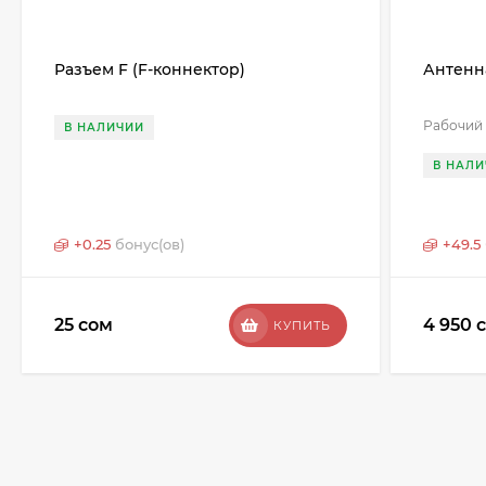
Разъем F (F-коннектор)
Антенн
Рабочий 
В НАЛИЧИИ
В НАЛИ
+
0.25
бонус(ов)
+
49.5
25 сом
4 950 
КУПИТЬ