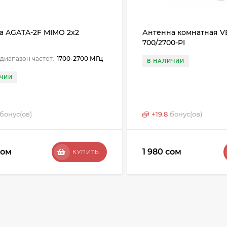
а AGATA-2F MIMO 2x2
Антенна комнатная V
700/2700-PI
диапазон частот:
1700-2700 МГц
В НАЛИЧИИ
ЧИИ
бонус(ов)
+
19.8
бонус(ов)
сом
1 980 сом
КУПИТЬ