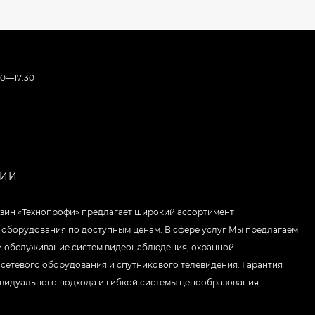
Wi-Fi роутер Keenetic
Viva
00—17:30
8 650 сом
HDMI удлинитель
200м
7 150 сом
НИИ
зин «Технопрофи» предлагает широкий ассортимент
ТВ Бокс Mecool
 оборудования по доступным ценам. В сфере услуг Мы предлагаем
KM9Pro Classic
и обслуживание систем видеонаблюдения, охранной
6 450 сом
 сетевого оборудования и спутникового телевидения. Гарантия
ивидуального подхода и гибкой системы ценообразования.
Коммутатор TP-LINK