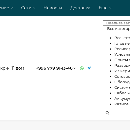
ение
Сети
Новости
Доставка
Еще
Все катего
Все кат
Готовы
Ресиве
Условны
Прием 
Разводк
кр-н, 11 дом
+996 779 91-13-46
Измери
Сетево
Оборудо
Систем
Кабель
Аккуму
Разное