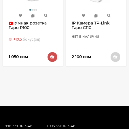
Умная розетка
IP Камера TP-Link
Tapo C110
Tapo P100
НЕТ В НАЛИЧИИ
+
10.5
бонус(ов)
1 050 сом
2 100 сом
+996 779 91-13-46
+996 551 91-13-46