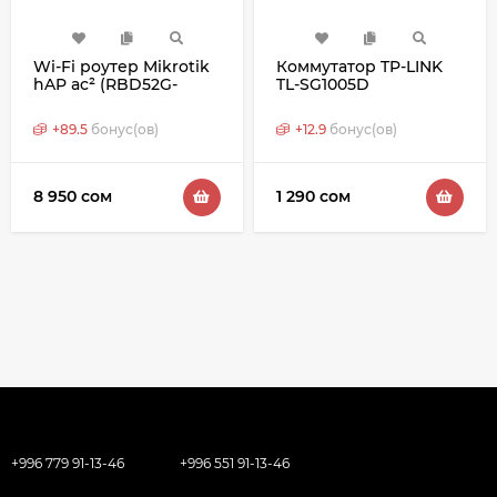
Wi-Fi роутер Mikrotik
Коммутатор TP-LINK
hAP ac² (RBD52G-
TL-SG1005D
5HacD2HnD-TC)
+
89.5
бонус(ов)
+
12.9
бонус(ов)
8 950 сом
1 290 сом
+996 779 91-13-46
+996 551 91-13-46