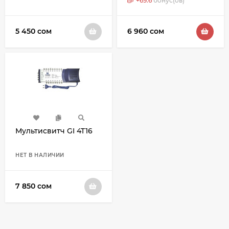
+
69.6
бонус(ов)
5 450 сом
6 960 сом
Мультисвитч GI 4T16
НЕТ В НАЛИЧИИ
7 850 сом