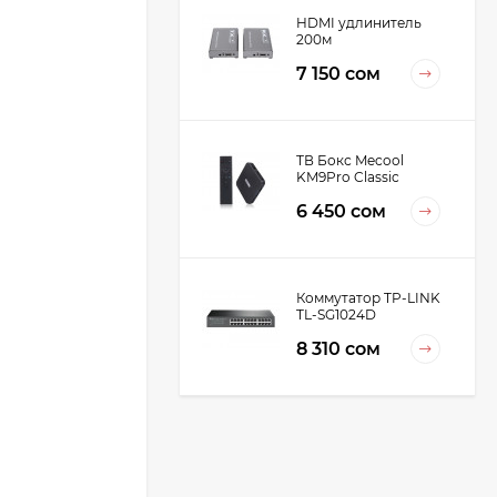
HDMI удлинитель
200м
7 150 сом
ТВ Бокс Mecool
KM9Pro Classic
6 450 сом
Коммутатор TP-LINK
TL-SG1024D
8 310 сом
Wi-Fi роутер Keenetic
Speedster
7 890 сом