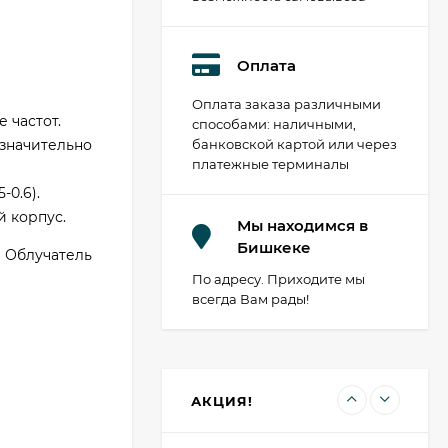
Оплата
Коммутатор TP-LINK
Оплата заказа различными
TL-SG1024D
 частот.
способами: наличными,
8 310 сом
значительно
банковской картой или через
платежные терминалы
0.6).
 корпус.
Wi-Fi роутер Keenetic
Мы находимся в
Speedster
Бишкеке
 Облучатель
7 890 сом
По адресу. Приходите мы
всегда Вам рады!
Wi-Fi роутер Keenetic
Viva
8 650 сом
АКЦИЯ!