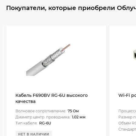
Покупатели, которые приобрели Облуч
Кабель F690BV RG-6U высокого
Wi-Fi р
качества
Волновое сопротивление:
75 Ом
Процесс
Диаметр центр. проводника:
1.02 мм
Размер п
Тип кабеля:
RG-6U
Объём R
Стандарт
НЕТ В НАЛИЧИИ