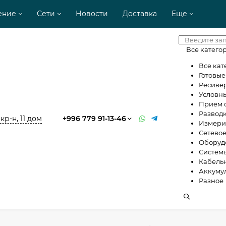
ение
Сети
Новости
Доставка
Еще
Все катего
Все кат
Готовы
Ресиве
Условны
Прием 
Разводк
кр-н, 11 дом
+996 779 91-13-46
Измери
Сетево
Оборудо
Систем
Кабель
Аккуму
Разное