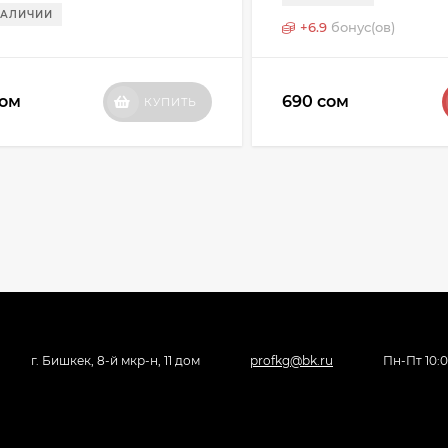
НАЛИЧИИ
+
6.9
бонус(ов)
сом
690 сом
КУПИТЬ
г. Бишкек, 8-й мкр-н, 11 дом
profkg@bk.ru
Пн-Пт 10: