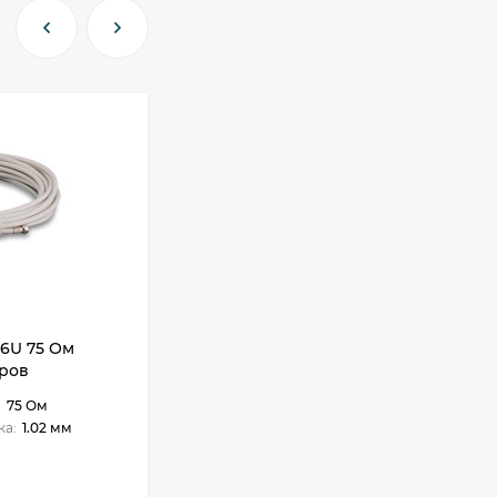
TL-SG1024D
8 310 сом
-6U 75 Ом
Пигтейл CRC9 - F(female) RG316
тров
10см
:
75 Ом
Длина:
0.1 м
ка:
1.02 мм
Марка кабеля:
RG316
В НАЛИЧИИ