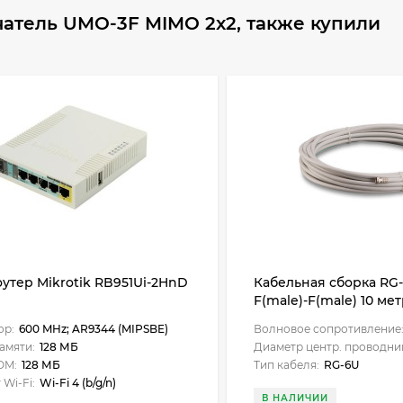
атель UMO-3F MIMO 2x2, также купили
оутер Mikrotik RB951Ui-2HnD
Кабельная сборка RG
F(male)-F(male) 10 ме
ор:
600 MHz; AR9344 (MIPSBE)
Волновое сопротивление
амяти:
128 МБ
Диаметр центр. проводни
OM:
128 МБ
Тип кабеля:
RG-6U
 Wi-Fi:
Wi-Fi 4 (b/g/n)
В НАЛИЧИИ