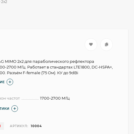
 2x2
4G MIMO 2x2 для параболического рефлектора
1700-2700 МГц. Работает в стандартах LTE1800, DC-HSPA+,
00. Разъём F-female (75 Ом). КУ до 9dBi
ИЕ
он частот
1700-2700 МГц
СТИКИ
И
АРТИКУЛ:
10004