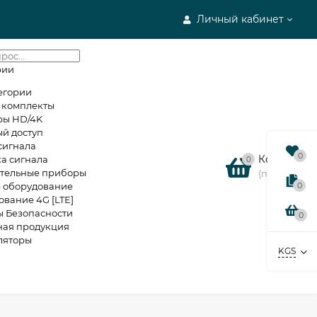
Личный кабинет
рии
егории
е комплекты
ры HD/4K
й доступ
сигнала
0
Корзина
а сигнала
0
тельные приборы
(пусто)
е оборудование
0
вание 4G [LTE]
ы Безопасности
0
ная продукция
ляторы
KGS