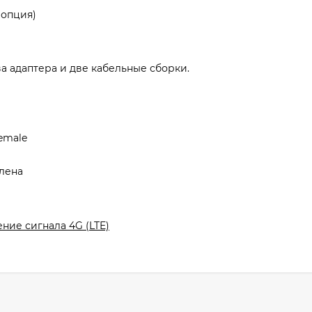
(опция)
 адаптера и две кабельные сборки.
emale
лена
ние сигнала 4G (LTE)