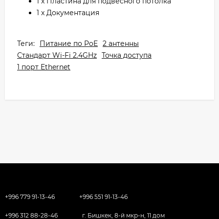
1 x Пластина для подвесного потолка
1 x Документация
Теги:
Питание по PoE
2 антенны
Стандарт Wi-Fi 2.4GHz
Точка доступа
1 порт Ethernet
+996 779 91-13-46
+996 551 91-13-46
+996 312 88-28-46
г. Бишкек, 8-й мкр-н, 11 дом