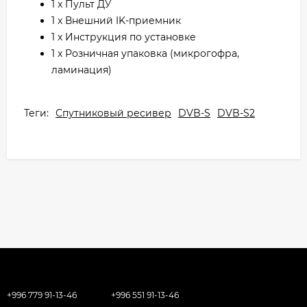
1 x Пульт ДУ
1 x Внешний IK-приемник
1 x Инструкция по установке
1 x Розничная упаковка (микрогофра,
ламинация)
Теги:
Спутниковый ресивер
DVB-S
DVB-S2
+996 779 91-13-46
+996 551 91-13-46