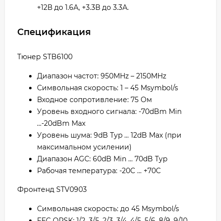
+12В до 1.6A, +3.3В до 3.3А.
Спецификация
Tюнер STB6100
Диапазон частот: 950MHz – 2150MHz
Символьная скорость: 1 – 45 Msymbol/s
Входное сопротивление: 75 Ом
Уровень входного сигнала: -70dBm Min
...-20dBm Max
Уровень шума: 9dB Typ ... 12dB Max (при
максимальном усилении)
Диапазон AGC: 60dB Min ... 70dB Typ
Рабочая температура: -20C ... +70C
Фронтенд STV0903
Символьная скорость: до 45 Msymbol/s
FEC QPSK: 1/2, 3/5, 2/3, 3/4, 4/5, 5/6, 8/9, 9/10