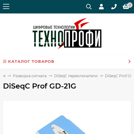
0
КАТАЛОГ ТОВАРОВ
ная
Разводка сигнала
DiSeqC переключатели
DiSeqC Prof GD
DiSeqC Prof GD-21G