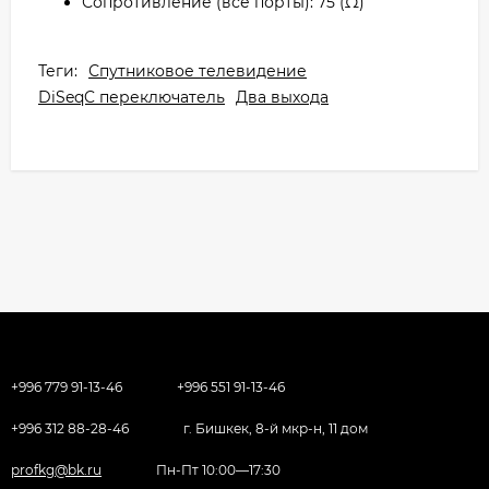
Сопротивление (все порты): 75 (Ω)
Теги:
Спутниковое телевидение
DiSeqC переключатель
Два выхода
+996 779 91-13-46
+996 551 91-13-46
+996 312 88-28-46
г. Бишкек, 8-й мкр-н, 11 дом
profkg@bk.ru
Пн-Пт 10:00—17:30